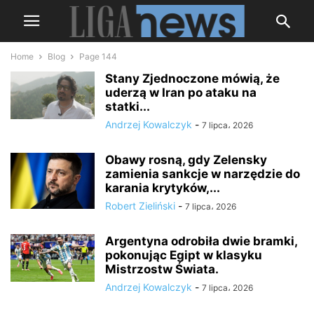
Home
Blog
Page 144
Stany Zjednoczone mówią, że
uderzą w Iran po ataku na
statki...
Andrzej Kowalczyk
-
7 lipca، 2026
Obawy rosną, gdy Zelensky
zamienia sankcje w narzędzie do
karania krytyków,...
Robert Zieliński
-
7 lipca، 2026
Argentyna odrobiła dwie bramki,
pokonując Egipt w klasyku
Mistrzostw Świata.
Andrzej Kowalczyk
-
7 lipca، 2026