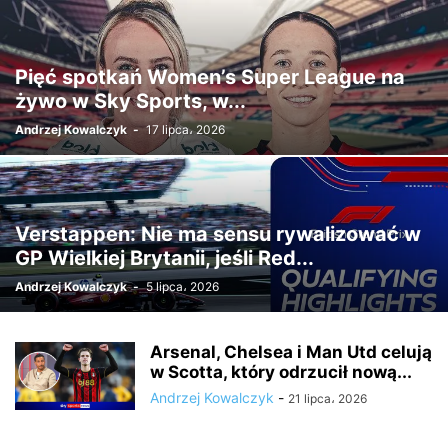
Pięć spotkań Women’s Super League na
żywo w Sky Sports, w...
Andrzej Kowalczyk
-
17 lipca، 2026
Verstappen: Nie ma sensu rywalizować w
GP Wielkiej Brytanii, jeśli Red...
Andrzej Kowalczyk
-
5 lipca، 2026
Arsenal, Chelsea i Man Utd celują
w Scotta, który odrzucił nową...
Andrzej Kowalczyk
-
21 lipca، 2026