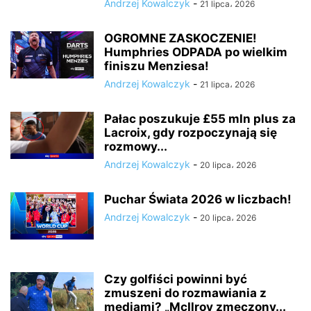
Andrzej Kowalczyk
-
21 lipca، 2026
OGROMNE ZASKOCZENIE!
Humphries ODPADA po wielkim
finiszu Menziesa!
Andrzej Kowalczyk
-
21 lipca، 2026
Pałac poszukuje £55 mln plus za
Lacroix, gdy rozpoczynają się
rozmowy...
Andrzej Kowalczyk
-
20 lipca، 2026
Puchar Świata 2026 w liczbach!
Andrzej Kowalczyk
-
20 lipca، 2026
Czy golfiści powinni być
zmuszeni do rozmawiania z
mediami? „McIlroy zmęczony...