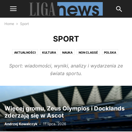
Home
Sport
SPORT
AKTUALNOŚCI
KULTURA
NAUKA
NON CLASSÉ
POLSKA
ROSJA
SHOWBIZNES
SPORT
ŚWIAT
UKRAINA
WOJNA
Sport: wiadomości, wyniki, analizy i wydarzenia ze
świata sportu.
Więcej gromu, Zeus Olympios i Docklands
zderzają się w Ascot
Andrzej Kowalczyk
-
11 lipca، 2026