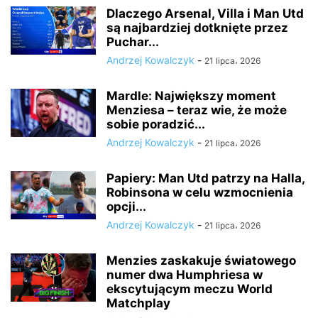
Dlaczego Arsenal, Villa i Man Utd
są najbardziej dotknięte przez
Puchar...
Andrzej Kowalczyk
-
21 lipca، 2026
Mardle: Największy moment
Menziesa – teraz wie, że może
sobie poradzić...
Andrzej Kowalczyk
-
21 lipca، 2026
Papiery: Man Utd patrzy na Halla,
Robinsona w celu wzmocnienia
opcji...
Andrzej Kowalczyk
-
21 lipca، 2026
Menzies zaskakuje światowego
numer dwa Humphriesa w
ekscytującym meczu World
Matchplay