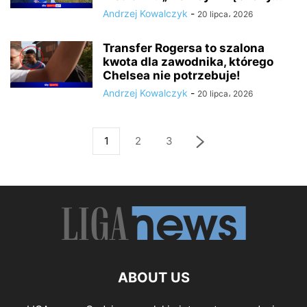
Andrzej Kowalczyk
-
20 lipca، 2026
Transfer Rogersa to szalona
kwota dla zawodnika, którego
Chelsea nie potrzebuje!
Andrzej Kowalczyk
-
20 lipca، 2026
1
2
3
ABOUT US