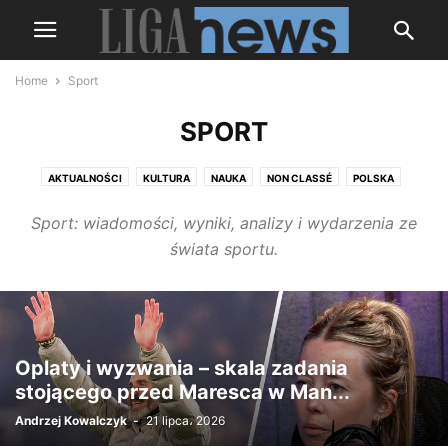
Home
Sport
SPORT
AKTUALNOŚCI
KULTURA
NAUKA
NON CLASSÉ
POLSKA
ROSJA
SHOWBIZNES
SPORT
ŚWIAT
UKRAINA
WOJNA
Sport: wiadomości, wyniki, analizy i wydarzenia ze
świata sportu.
Oplaty i wyzwania – skala zadania
stojącego przed Maresca w Man...
Andrzej Kowalczyk
-
21 lipca، 2026