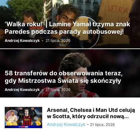
’Walka roku!’ | Lamine Yamal trzyma znak
Paredes podczas parady autobusowej!
Andrzej Kowalczyk
-
21 lipca، 2026
58 transferów do obserwowania teraz,
gdy Mistrzostwa Świata się skończyły
Andrzej Kowalczyk
-
21 lipca، 2026
Arsenal, Chelsea i Man Utd celują
w Scotta, który odrzucił nową...
Andrzej Kowalczyk
-
21 lipca، 2026