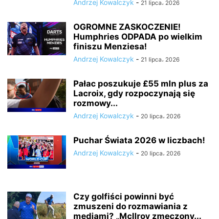
Andrzej Kowalczyk
-
21 lipca، 2026
OGROMNE ZASKOCZENIE!
Humphries ODPADA po wielkim
finiszu Menziesa!
Andrzej Kowalczyk
-
21 lipca، 2026
Pałac poszukuje £55 mln plus za
Lacroix, gdy rozpoczynają się
rozmowy...
Andrzej Kowalczyk
-
20 lipca، 2026
Puchar Świata 2026 w liczbach!
Andrzej Kowalczyk
-
20 lipca، 2026
Czy golfiści powinni być
zmuszeni do rozmawiania z
mediami? „McIlroy zmęczony...