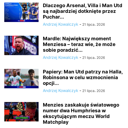
Dlaczego Arsenal, Villa i Man Utd
są najbardziej dotknięte przez
Puchar...
Andrzej Kowalczyk
-
21 lipca، 2026
Mardle: Największy moment
Menziesa – teraz wie, że może
sobie poradzić...
Andrzej Kowalczyk
-
21 lipca، 2026
Papiery: Man Utd patrzy na Halla,
Robinsona w celu wzmocnienia
opcji...
Andrzej Kowalczyk
-
21 lipca، 2026
Menzies zaskakuje światowego
numer dwa Humphriesa w
ekscytującym meczu World
Matchplay