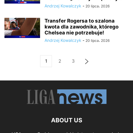
Andrzej Kowalczyk
-
20 lipca، 2026
Transfer Rogersa to szalona
kwota dla zawodnika, którego
Chelsea nie potrzebuje!
Andrzej Kowalczyk
-
20 lipca، 2026
1
2
3
ABOUT US