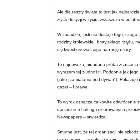
Ale dla reszty świata to jest jak najbardzi
złych decyzji w życiu, zwłaszcza w ostatni
W zasadzie, jeśli nie dostaje tego, czego 
rodziny królewskiej, brytyjskiego rządu, m
się kwestionować jego narrację ofiary.
To najnowsza, nieudana próba zrzucenia w
wyrazem tej złudności. Podobnie jak jego
(jako „zamiatanie pod dywan”). Pokazuje
gazet – i prawa.
To wyrok oznacza całkowite odwrócenie st
doniesień o hakingu skierowanych przec
Newspapers – stwierdza.
Smutne jest, że tej organizacji nie szkodz
przez prawo – w pełni słusznie – nie pod