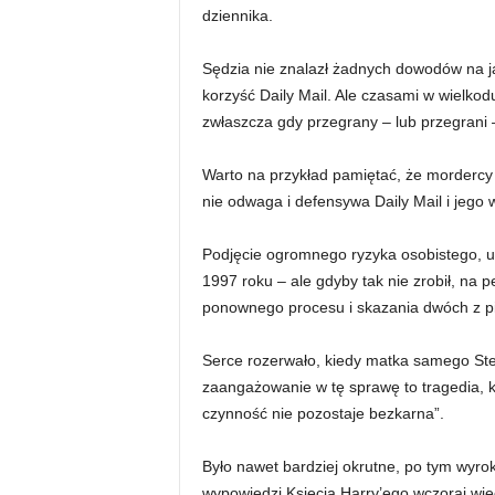
dziennika.
Sędzia nie znalazł żadnych dowodów na ja
korzyść Daily Mail. Ale czasami w wielkod
zwłaszcza gdy przegrany – lub przegrani –
Warto na przykład pamiętać, że mordercy 
nie odwaga i defensywa Daily Mail i jego
Podjęcie ogromnego ryzyka osobistego, um
1997 roku – ale gdyby tak nie zrobił, na
ponownego procesu i skazania dwóch z p
Serce rozerwało, kiedy matka samego Step
zaangażowanie w tę sprawę to tragedia, k
czynność nie pozostaje bezkarna”.
Było nawet bardziej okrutne, po tym wyro
wypowiedzi Księcia Harry’ego wczoraj wie