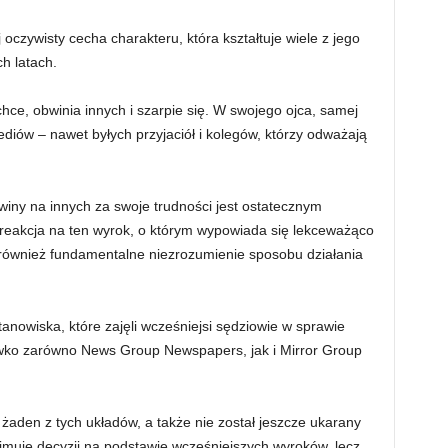
ej oczywisty cecha charakteru, która kształtuje wiele z jego
ch latach.
chce, obwinia innych i szarpie się. W swojego ojca, samej
ediów – nawet byłych przyjaciół i kolegów, którzy odważają
iny na innych za swoje trudności jest ostatecznym
 reakcja na ten wyrok, o którym wypowiada się lekceważąco
 również fundamentalne niezrozumienie sposobu działania
anowiska, które zajęli wcześniejsi sędziowie w sprawie
iwko zarówno News Group Newspapers, jak i Mirror Group
i żaden z tych układów, a także nie został jeszcze ukarany
ejmuje decyzji na podstawie wcześniejszych wyroków, lecz