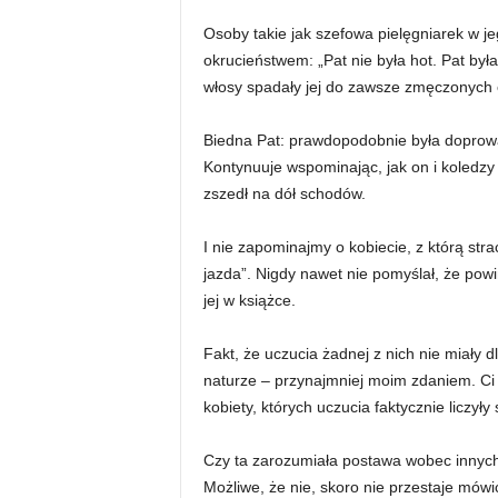
Osoby takie jak szefowa pielęgniarek w jeg
okrucieństwem: „Pat nie była hot. Pat była
włosy spadały jej do zawsze zmęczonych o
Biedna Pat: prawdopodobnie była doprowa
Kontynuuje wspominając, jak on i koledzy sz
zszedł na dół schodów.
I nie zapominajmy o kobiecie, z którą str
jazda”. Nigdy nawet nie pomyślał, że powi
jej w książce.
Fakt, że uczucia żadnej z nich nie miały 
naturze – przynajmniej moim zdaniem. Ci 
kobiety, których uczucia faktycznie liczyły 
Czy ta zarozumiała postawa wobec innych 
Możliwe, że nie, skoro nie przestaje mówić