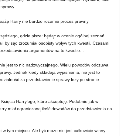
 sprawy.
siążę Harry nie bardzo rozumie proces prawny.
sędziego, gdzie pisze: będąc w ocenie ogólnej zeznań
ał, by sąd zrozumiał osobisty wpływ tych kwestii. Czasami
 przedstawienia argumentów na te kwestie…
nie jest to nic nadzwyczajnego. Wielu powodów odczuwa
rawy. Jednak kiedy składają wyjaśnienia, nie jest to
dzialność za przedstawienie sprawy leży po stronie
 Księcia Harry’ego, które akceptuję. Podobnie jak w
rry miał ograniczoną ilość dowodów do przedstawienia na
i w tym miejscu. Ale być może nie jest całkowicie winny.