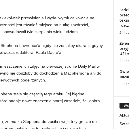
Sędz
przec
kiekolwiek przewinienia i wydał wyrok całkowicie na
oska
uszności jest również miejsce na nutkę zazdrości,
rozcz
 spowodowali tyle cierpienia wielu ludziom.
21 lip
Zelen
Stephena Lawrence’a nigdy nie zostaliby ukarani, gdyby
przyj
 wówczas redaktora, Paula Dacre’a.
UE i 
21 lip
ieszczenie ich zdjęć na pierwszej stronie Daily Mail w
Dwie
 pewno nie doszłoby do dochodzenia Macphersona ani do
poża
ierwotnych podejrzanych.
21 lip
hena stała się częścią tego ataku. Jej błędne
tóra nadaje nowe znaczenie starej zasadzie, że „dobra
Wsz
Aktua
ku, że matka Stephena dorzuciła swoje trzy grosze do
Świat
czorem, ogłaszając to „całkowitym i oczywistym