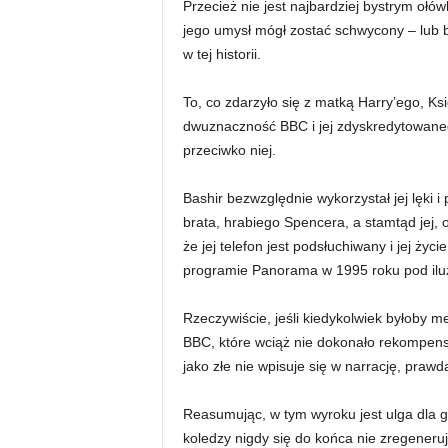
Przecież nie jest najbardziej bystrym ołó
jego umysł mógł zostać schwycony – lub 
w tej historii.
To, co zdarzyło się z matką Harry’ego, Ks
dwuznaczność BBC i jej zdyskredytowaneg
przeciwko niej.
Bashir bezwzględnie wykorzystał jej lęki i
brata, hrabiego Spencera, a stamtąd jej, 
że jej telefon jest podsłuchiwany i jej życ
programie Panorama w 1995 roku pod iluzj
Rzeczywiście, jeśli kiedykolwiek byłoby m
BBC, które wciąż nie dokonało rekompensat
jako złe nie wpisuje się w narrację, prawd
Reasumując, w tym wyroku jest ulga dla g
koledzy nigdy się do końca nie zregenerują