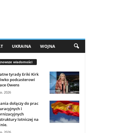
AT
UKRAINA
WOJNA
jnowsze wiadomości
tne tyrady Eriki Kirk
ciwko podcasterowi
ace Owens
ca، 2026
ania dołączy do prac
uracyjnych i
rnizacyjnych
struktury lotniczej na
nie.
ca، 2026