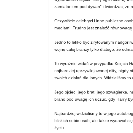
zamiataniem pod dywan” i twierdząc, że ni
Oczywiście celebryci i inne publiczne oso
mediami. Trudno jest znaleźć równowagę 
Jedno to lekko być zirytowanym nadgorli
wojnę całej branży tylko dlatego, że odma
To wyraźnie widać w przypadku Księcia Har
najbardziej uprzywilejowanej elity, nigd
swoich działań dla innych. Widzieliśmy to 
Jego ojciec, jego brat, jego szwagierka, n
brano pod uwagę ich uczuć, gdy Harry był
Najbardziej widzieliśmy to w jego autobiog
bliskich sobie osób, ale także wydawał s
życiu.