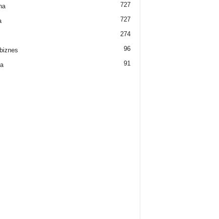
727
na
727
a
274
96
biznes
91
a