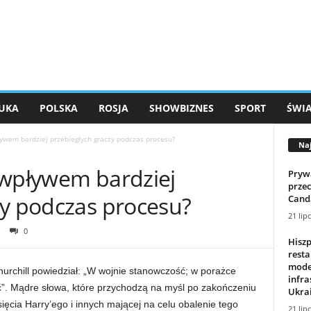
UKA
POLSKA
ROSJA
SHOWBIZNES
SPORT
ŚWI
ływem bardziej przebiegłych graczy podczas procesu?
Na
 wpływem bardziej
Prywa
prze
zy podczas procesu?
Cand
21 lip
0
Hiszp
resta
mode
urchill powiedział: „W wojnie stanowczość; w porażce
infra
”. Mądre słowa, które przychodzą na myśl po zakończeniu
Ukrai
sięcia Harry’ego i innych mającej na celu obalenie tego
21 lip