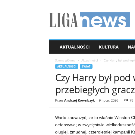
L
I
G
A
n
e
w
AKTUALNOŚCI
KULTURA
NA
s
Strona główna
Aktualności
Czy Harry był pod wp
AKTUALNOŚCI
ŚWIAT
Czy Harry był pod
przebiegłych grac
Przez
Andrzej Kowalczyk
-
9 lipca، 2026
78
Warto zauważyć, że to właśnie Winston Ch
defensywa; w zwycięstwie wielkoduszność
długiej, żmudnej, czteroletniej kampanii K