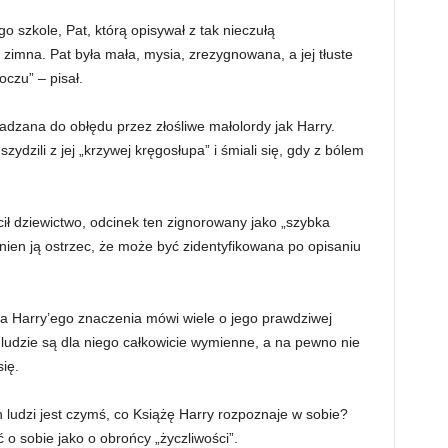
o szkole, Pat, którą opisywał z tak nieczułą
 zimna. Pat była mała, mysia, zrezygnowana, a jej tłuste
czu” – pisał.
dzana do obłędu przez złośliwe małolordy jak Harry.
ydzili z jej „krzywej kręgosłupa” i śmiali się, gdy z bólem
acił dziewictwo, odcinek ten zignorowany jako „szybka
nien ją ostrzec, że może być zidentyfikowana po opisaniu
dla Harry’ego znaczenia mówi wiele o jego prawdziwej
ludzie są dla niego całkowicie wymienne, a na pewno nie
się.
ludzi jest czymś, co Książę Harry rozpoznaje w sobie?
 o sobie jako o obrońcy „życzliwości”.