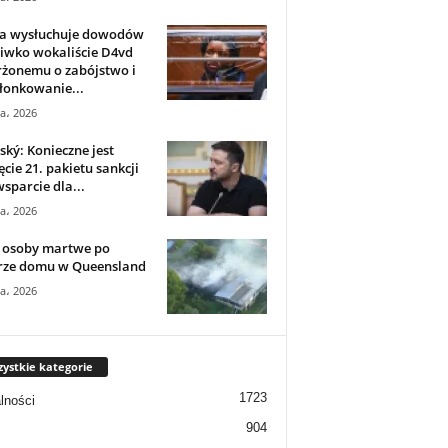
ia wysłuchuje dowodów
iwko wokaliście D4vd
rżonemu o zabójstwo i
łonkowanie...
ca، 2026
ský: Konieczne jest
ęcie 21. pakietu sankcji
wsparcie dla...
ca، 2026
 osoby martwe po
rze domu w Queensland
ca، 2026
ystkie kategorie
1723
lności
904