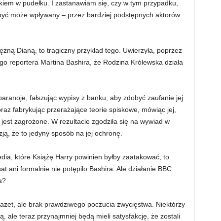
wkiem w pudełku. I zastanawiam się, czy w tym przypadku,
być może wpływany – przez bardziej podstępnych aktorów
iężną Dianą, to tragiczny przykład tego. Uwierzyła, poprzez
o reportera Martina Bashira, że Rodzina Królewska działa
 paranoje, fałszując wypisy z banku, aby zdobyć zaufanie jej
oraz fabrykując przerażające teorie spiskowe, mówiąc jej,
ie jest zagrożone. W rezultacie zgodziła się na wywiad w
ą, że to jedyny sposób na jej ochronę.
edia, które Książę Harry powinien byłby zaatakować, to
 ani formalnie nie potępilo Bashira. Ale działanie BBC
a?
azet, ale brak prawdziwego poczucia zwycięstwa. Niektórzy
, ale teraz przynajmniej będą mieli satysfakcję, że zostali