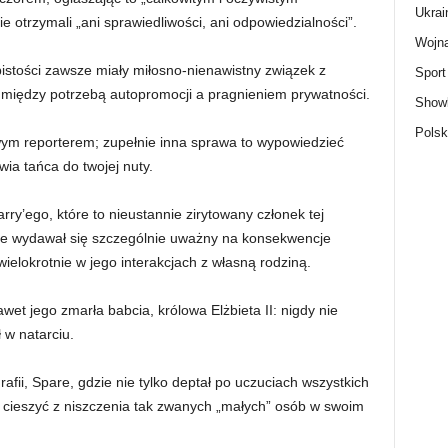
Ukrai
e otrzymali „ani sprawiedliwości, ani odpowiedzialności”.
Wojn
bistości zawsze miały miłosno-nienawistny związek z
Sport
między potrzebą autopromocji a pragnieniem prywatności.
Show
Polsk
wym reporterem; zupełnie inna sprawa to wypowiedzieć
wia tańca do twojej nuty.
ry’ego, które to nieustannie zirytowany członek tej
y nie wydawał się szczególnie uważny na konsekwencje
wielokrotnie w jego interakcjach z własną rodziną.
awet jego zmarła babcia, królowa Elżbieta II: nigdy nie
 w natarciu.
rafii, Spare, gdzie nie tylko deptał po uczuciach wszystkich
ię cieszyć z niszczenia tak zwanych „małych” osób w swoim