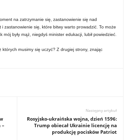
oment na zatrzymanie się, zastanowienie się nad
t i zastanowienie się, które bitwy warto prowadzić. To może
mój były mąż, niegdyś minister edukacji, lubił powiedzieć.
, z których musimy się uczyć? Z drugiej strony, znając
Następny artykuł
 w
Rosyjsko-ukraińska wojna, dzień 1596:
 –
Trump obiecał Ukrainie licencję na
produkcję pocisków Patriot