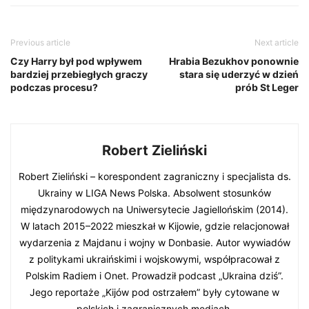
Previous article
Next article
Czy Harry był pod wpływem
Hrabia Bezukhov ponownie
bardziej przebiegłych graczy
stara się uderzyć w dzień
podczas procesu?
prób St Leger
Robert Zieliński
Robert Zieliński – korespondent zagraniczny i specjalista ds.
Ukrainy w LIGA News Polska. Absolwent stosunków
międzynarodowych na Uniwersytecie Jagiellońskim (2014).
W latach 2015–2022 mieszkał w Kijowie, gdzie relacjonował
wydarzenia z Majdanu i wojny w Donbasie. Autor wywiadów
z politykami ukraińskimi i wojskowymi, współpracował z
Polskim Radiem i Onet. Prowadził podcast „Ukraina dziś”.
Jego reportaże „Kijów pod ostrzałem” były cytowane w
polskich i zagranicznych mediach.