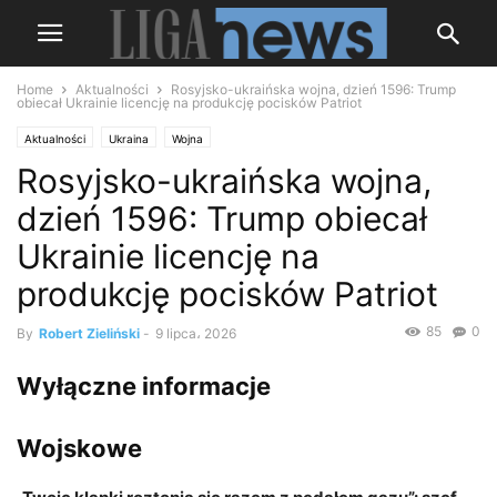
Home
Aktualności
Rosyjsko-ukraińska wojna, dzień 1596: Trump
obiecał Ukrainie licencję na produkcję pocisków Patriot
Aktualności
Ukraina
Wojna
Rosyjsko-ukraińska wojna,
dzień 1596: Trump obiecał
Ukrainie licencję na
produkcję pocisków Patriot
85
0
By
Robert Zieliński
-
9 lipca، 2026
Wyłączne informacje
Wojskowe