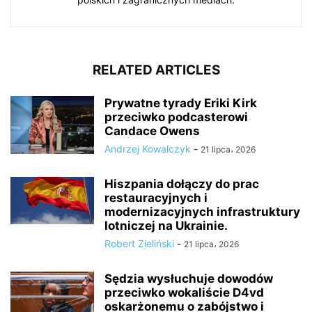
RELATED ARTICLES
Prywatne tyrady Eriki Kirk
przeciwko podcasterowi
Candace Owens
Andrzej Kowalczyk
-
21 lipca، 2026
Hiszpania dołączy do prac
restauracyjnych i
modernizacyjnych infrastruktury
lotniczej na Ukrainie.
Robert Zieliński
-
21 lipca، 2026
Sędzia wysłuchuje dowodów
przeciwko wokaliście D4vd
oskarżonemu o zabójstwo i