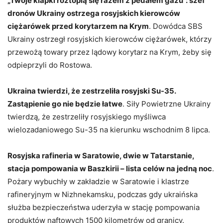
„Twoje klapki roztopią się razem z pedałem gazu”: szef
dronów Ukrainy ostrzega rosyjskich kierowców
ciężarówek przed korytarzem na Krym
. Dowódca SBS
Ukrainy ostrzegł rosyjskich kierowców ciężarówek, którzy
przewożą towary przez lądowy korytarz na Krym, żeby się
odpieprzyli do Rostowa.
Ukraina twierdzi, że zestrzeliła rosyjski Su-35.
Zastąpienie go nie będzie łatwe
. Siły Powietrzne Ukrainy
twierdzą, że zestrzeliły rosyjskiego myśliwca
wielozadaniowego Su-35 na kierunku wschodnim 8 lipca.
Rosyjska rafineria w Saratowie, dwie w Tatarstanie,
stacja pompowania w Baszkirii – lista celów na jedną noc
.
Pożary wybuchły w zakładzie w Saratowie i klastrze
rafineryjnym w Nizhnekamsku, podczas gdy ukraińska
służba bezpieczeństwa uderzyła w stację pompowania
produktów naftowych 1500 kilometrów od granicy.