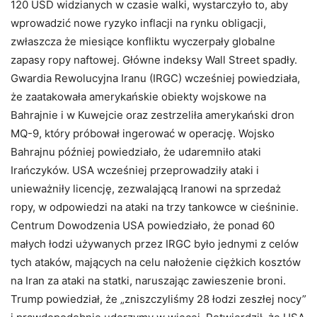
120 USD widzianych w czasie walki, wystarczyło to, aby
wprowadzić nowe ryzyko inflacji na rynku obligacji,
zwłaszcza że miesiące konfliktu wyczerpały globalne
zapasy ropy naftowej. Główne indeksy Wall Street spadły.
Gwardia Rewolucyjna Iranu (IRGC) wcześniej powiedziała,
że zaatakowała amerykańskie obiekty wojskowe na
Bahrajnie i w Kuwejcie oraz zestrzeliła amerykański dron
MQ-9, który próbował ingerować w operację. Wojsko
Bahrajnu później powiedziało, że udaremniło ataki
Irańczyków. USA wcześniej przeprowadziły ataki i
unieważniły licencję, zezwalającą Iranowi na sprzedaż
ropy, w odpowiedzi na ataki na trzy tankowce w cieśninie.
Centrum Dowodzenia USA powiedziało, że ponad 60
małych łodzi używanych przez IRGC było jednymi z celów
tych ataków, mających na celu nałożenie ciężkich kosztów
na Iran za ataki na statki, naruszając zawieszenie broni.
Trump powiedział, że „zniszczyliśmy 28 łodzi zeszłej nocy”