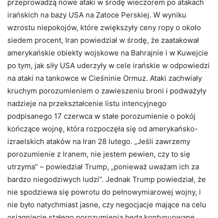
przeprowadzą nowe ataki w środę wieczorem po atakach
irańskich na bazy USA na Zatoce Perskiej. W wyniku
wzrostu niepokojów, które zwiększyły ceny ropy o około
siedem procent, Iran powiedział w środę, że zaatakował
amerykańskie obiekty wojskowe na Bahrajnie i w Kuwejcie
po tym, jak siły USA uderzyły w cele irańskie w odpowiedzi
na ataki na tankowce w Cieśninie Ormuz. Ataki zachwiały
kruchym porozumieniem o zawieszeniu broni i podważyły
nadzieje na przekształcenie listu intencyjnego
podpisanego 17 czerwca w stałe porozumienie o pokój
kończące wojnę, która rozpoczęła się od amerykańsko-
izraelskich ataków na Iran 28 lutego. „Jeśli zawrzemy
porozumienie z Iranem, nie jestem pewien, czy to się
utrzyma” – powiedział Trump, „ponieważ uważam ich za
bardzo niegodziwych ludzi”. Jednak Trump powiedział, że
nie spodziewa się powrotu do pełnowymiarowej wojny, i
nie było natychmiast jasne, czy negocjacje mające na celu
osiągnięcie stałego porozumienia będą kontynuowane.