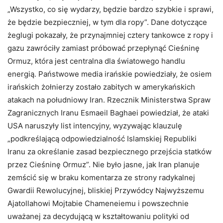
„Wszystko, co się wydarzy, będzie bardzo szybkie i sprawi,
że będzie bezpieczniej, w tym dla ropy”. Dane dotyczące
żeglugi pokazały, że przynajmniej cztery tankowce z ropy i
gazu zawróciły zamiast próbować przepłynąć Cieśninę
Ormuz, która jest centralna dla światowego handlu
energią. Państwowe media irańskie powiedziały, że osiem
irańskich żołnierzy zostało zabitych w amerykańskich
atakach na południowy Iran. Rzecznik Ministerstwa Spraw
Zagranicznych Iranu Esmaeil Baghaei powiedział, że ataki
USA naruszyły list intencyjny, wyzywając klauzulę
„podkreślającą odpowiedzialność Islamskiej Republiki
Iranu za określanie zasad bezpiecznego przejścia statków
przez Cieśninę Ormuz”. Nie było jasne, jak Iran planuje
zemścić się w braku komentarza ze strony radykalnej
Gwardii Rewolucyjnej, bliskiej Przywódcy Najwyższemu
Ajatollahowi Mojtabie Chameneiemu i powszechnie
uważanej za decydującą w kształtowaniu polityki od