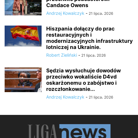
Candace Owens
Andrzej Kowalczyk
-
21 lipca، 2026
Hiszpania dołączy do prac
restauracyjnych i
modernizacyjnych infrastruktury
lotniczej na Ukrainie.
Robert Zieliński
-
21 lipca، 2026
Sędzia wysłuchuje dowodów
przeciwko wokaliście D4vd
oskarżonemu o zabójstwo i
rozczłonkowanie...
Andrzej Kowalczyk
-
21 lipca، 2026