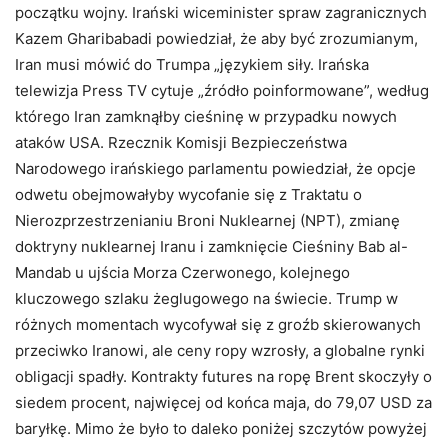
początku wojny. Irański wiceminister spraw zagranicznych
Kazem Gharibabadi powiedział, że aby być zrozumianym,
Iran musi mówić do Trumpa „językiem siły. Irańska
telewizja Press TV cytuje „źródło poinformowane”, według
którego Iran zamknąłby cieśninę w przypadku nowych
ataków USA. Rzecznik Komisji Bezpieczeństwa
Narodowego irańskiego parlamentu powiedział, że opcje
odwetu obejmowałyby wycofanie się z Traktatu o
Nierozprzestrzenianiu Broni Nuklearnej (NPT), zmianę
doktryny nuklearnej Iranu i zamknięcie Cieśniny Bab al-
Mandab u ujścia Morza Czerwonego, kolejnego
kluczowego szlaku żeglugowego na świecie. Trump w
różnych momentach wycofywał się z groźb skierowanych
przeciwko Iranowi, ale ceny ropy wzrosły, a globalne rynki
obligacji spadły. Kontrakty futures na ropę Brent skoczyły o
siedem procent, najwięcej od końca maja, do 79,07 USD za
baryłkę. Mimo że było to daleko poniżej szczytów powyżej