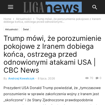
Home
Aktualności
Trump mówi, że porozumienie pokojowe z Iranem
dobiega końca, ostrzega przed odnowionymi...
Aktualności
Świat
Trump mówi, że porozumienie
pokojowe z Iranem dobiega
końca, ostrzega przed
odnowionymi atakami USA |
CBC News
70
0
By
Andrzej Kowalczyk
-
8 lipca، 2026
Prezydent USA Donald Trump powiedział, że „tymczasowe
porozumienie w sprawie zakończenia wojny z Iranem jest
„skończone” i że Stany Zjednoczone prawdopodobnie