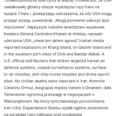
i prawdopodobnie uderzymy w więcej. Potwierdził, że USA
zaatakowały główny obszar wydobycia ropy Iranu na
wyspie Chark i, powtarzając ostrzeżenia, że siły USA mogą
przejąć wyspę, powiedział: „Mogą ponownie uderzyć dziś
wieczorem”. Najwyższe irańskie dowództwo wojskowe,
Kwatera Główna Centralna Khatam al-Anbiya, nazwało
uderzenia USA „otwartym aktem agresji”.Iranian media
reported explosions on Kharg Island, on Qeshm Island and
in the southern port cities of Sirik and Bandar Abbas. A
U.S. official told Reuters that strikes targeted Iranian air
defence systems, coastal surveillance systems, surface-
to-air missiles, anti-ship cruise missiles and drone launch
sites. No civilian deaths were reported in Iran. Kontrola
Cieśniny Ormuz, biegnącej między Iranem a Omanem, dała
Teheranowi ogromną przewagę w negocjacjach z
Waszyngtonem. Na mocy tymczasowego porozumienia
Iran-USA, Departament Skarbu wydał ogólne zezwolenie
na sprzedaż ropy naftowej oraz produktów