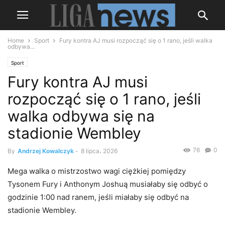
Home
Sport
Fury kontra AJ musi rozpocząć się o 1 rano, jeśli walka
odbywa...
Sport
Fury kontra AJ musi
rozpocząć się o 1 rano, jeśli
walka odbywa się na
stadionie Wembley
76
0
By
Andrzej Kowalczyk
-
8 lipca، 2026
Mega walka o mistrzostwo wagi ciężkiej pomiędzy
Tysonem Fury i Anthonym Joshuą musiałaby się odbyć o
godzinie 1:00 nad ranem, jeśli miałaby się odbyć na
stadionie Wembley.