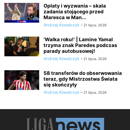
Oplaty i wyzwania – skala
zadania stojącego przed
Maresca w Man...
Andrzej Kowalczyk
-
21 lipca، 2026
’Walka roku!’ | Lamine Yamal
trzyma znak Paredes podczas
parady autobusowej!
Andrzej Kowalczyk
-
21 lipca، 2026
58 transferów do obserwowania
teraz, gdy Mistrzostwa Świata
się skończyły
Andrzej Kowalczyk
-
21 lipca، 2026