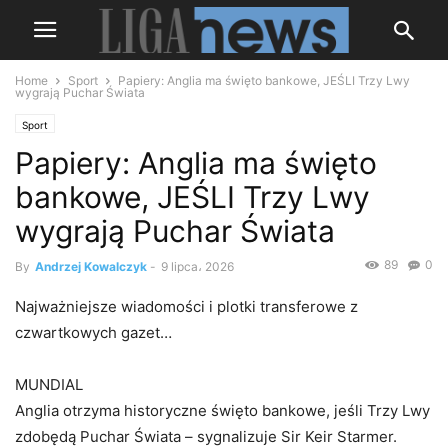
Home
Sport
Papiery: Anglia ma święto bankowe, JEŚLI Trzy Lwy
wygrają Puchar Świata
Sport
Papiery: Anglia ma święto
bankowe, JEŚLI Trzy Lwy
wygrają Puchar Świata
89
0
By
Andrzej Kowalczyk
-
9 lipca، 2026
Najważniejsze wiadomości i plotki transferowe z
czwartkowych gazet…
MUNDIAL
Anglia otrzyma historyczne święto bankowe, jeśli Trzy Lwy
zdobędą Puchar Świata – sygnalizuje Sir Keir Starmer.