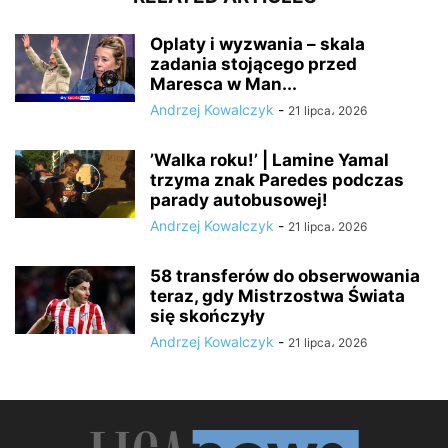
Oplaty i wyzwania – skala
zadania stojącego przed
Maresca w Man...
Andrzej Kowalczyk
-
21 lipca، 2026
’Walka roku!’ | Lamine Yamal
trzyma znak Paredes podczas
parady autobusowej!
Andrzej Kowalczyk
-
21 lipca، 2026
58 transferów do obserwowania
teraz, gdy Mistrzostwa Świata
się skończyły
Andrzej Kowalczyk
-
21 lipca، 2026