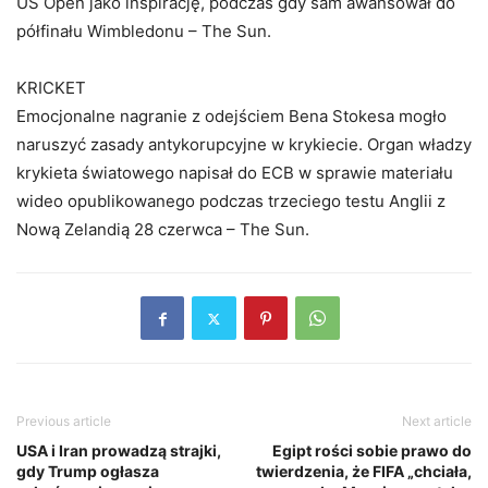
US Open jako inspirację, podczas gdy sam awansował do
półfinału Wimbledonu – The Sun.
KRICKET
Emocjonalne nagranie z odejściem Bena Stokesa mogło
naruszyć zasady antykorupcyjne w krykiecie. Organ władzy
krykieta światowego napisał do ECB w sprawie materiału
wideo opublikowanego podczas trzeciego testu Anglii z
Nową Zelandią 28 czerwca – The Sun.
Previous article
Next article
USA i Iran prowadzą strajki,
Egipt rości sobie prawo do
gdy Trump ogłasza
twierdzenia, że FIFA „chciała,