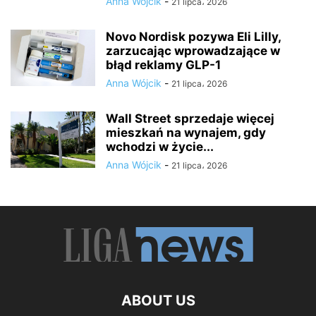
Anna Wójcik
-
21 lipca، 2026
Novo Nordisk pozywa Eli Lilly,
zarzucając wprowadzające w
błąd reklamy GLP-1
Anna Wójcik
-
21 lipca، 2026
Wall Street sprzedaje więcej
mieszkań na wynajem, gdy
wchodzi w życie...
Anna Wójcik
-
21 lipca، 2026
ABOUT US