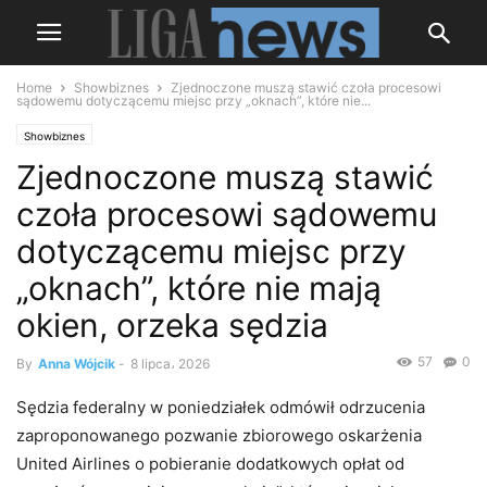
Home
Showbiznes
Zjednoczone muszą stawić czoła procesowi
sądowemu dotyczącemu miejsc przy „oknach”, które nie...
Showbiznes
Zjednoczone muszą stawić
czoła procesowi sądowemu
dotyczącemu miejsc przy
„oknach”, które nie mają
okien, orzeka sędzia
57
0
By
Anna Wójcik
-
8 lipca، 2026
Sędzia federalny w poniedziałek odmówił odrzucenia
zaproponowanego pozwanie zbiorowego oskarżenia
United Airlines o pobieranie dodatkowych opłat od