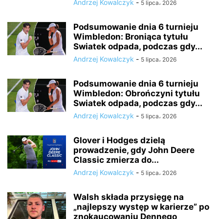
Andrzej Kowalczyk
-
5 lipca، 2026
Podsumowanie dnia 6 turnieju
Wimbledon: Broniąca tytułu
Swiatek odpada, podczas gdy...
Andrzej Kowalczyk
-
5 lipca، 2026
Podsumowanie dnia 6 turnieju
Wimbledon: Obrończyni tytułu
Swiatek odpada, podczas gdy...
Andrzej Kowalczyk
-
5 lipca، 2026
Glover i Hodges dzielą
prowadzenie, gdy John Deere
Classic zmierza do...
Andrzej Kowalczyk
-
5 lipca، 2026
Walsh składa przysięgę na
„najlepszy występ w karierze” po
znokaucowaniu Dennego