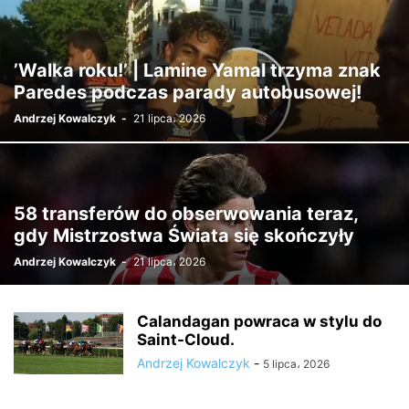
’Walka roku!’ | Lamine Yamal trzyma znak
Paredes podczas parady autobusowej!
Andrzej Kowalczyk
-
21 lipca، 2026
58 transferów do obserwowania teraz,
gdy Mistrzostwa Świata się skończyły
Andrzej Kowalczyk
-
21 lipca، 2026
Calandagan powraca w stylu do
Saint-Cloud.
Andrzej Kowalczyk
-
5 lipca، 2026