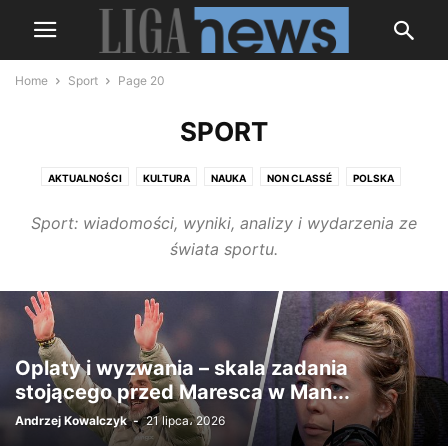
Home
Sport
Page 20
SPORT
AKTUALNOŚCI
KULTURA
NAUKA
NON CLASSÉ
POLSKA
ROSJA
SHOWBIZNES
SPORT
ŚWIAT
UKRAINA
WOJNA
Sport: wiadomości, wyniki, analizy i wydarzenia ze
świata sportu.
Oplaty i wyzwania – skala zadania
stojącego przed Maresca w Man...
Andrzej Kowalczyk
-
21 lipca، 2026