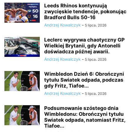
Leeds Rhinos kontynuują
zwycięskie tendencje, pokonując
Bradford Bulls 50-16
Andrzej Kowalczyk
-
5 lipca، 2026
Leclerc wygrywa chaotyczny GP
Wielkiej Brytanii, gdy Antonelli
doświadcza późnej awarii.
Andrzej Kowalczyk
-
5 lipca، 2026
Wimbledon Dzień 6: Obrończyni
tytułu Swiatek odpada, podczas
gdy Fritz, Tiafoe...
Andrzej Kowalczyk
-
5 lipca، 2026
Podsumowanie szóstego dnia
Wimbledonu: Obrończyni tytułu
Swiatek odpada, natomiast Fritz,
Tiafoe...