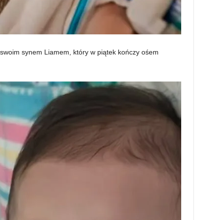
e swoim synem Liamem, który w piątek kończy ośem