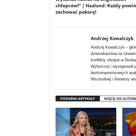
chłopców!” | Haaland: Każdy powi
zachować pokorę!
Andrzej Kowalczyk
Andrzej Kowalczyk – głów
dziennikarstwa na Uniwer
konflikty zbrojne w Donba
Wyborczej i występował j
bezkompromisowych analiz 
Wschodniej i literatury wo
PODOBNE ARTYKUŁY
WIĘCEJ OD AUTOR