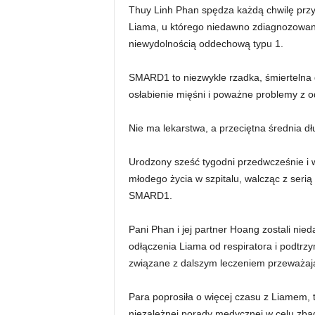
Thuy Linh Phan spędza każdą chwilę przy
Liama, u którego niedawno zdiagnozowan
niewydolnością oddechową typu 1.
SMARD1 to niezwykle rzadka, śmiertelna
osłabienie mięśni i poważne problemy z 
Nie ma lekarstwa, a przeciętna średnia dł
Urodzony sześć tygodni przedwcześnie i 
młodego życia w szpitalu, walcząc z seri
SMARD1.
Pani Phan i jej partner Hoang zostali ni
odłączenia Liama od respiratora i podtrzym
związane z dalszym leczeniem przeważają
Para poprosiła o więcej czasu z Liamem,
niezależnej porady medycznej w celu zbad