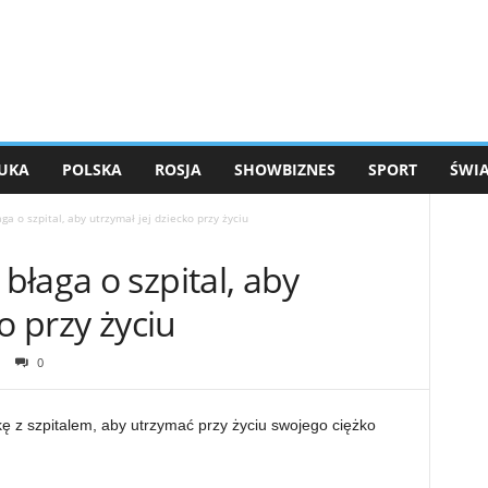
UKA
POLSKA
ROSJA
SHOWBIZNES
SPORT
ŚWI
a o szpital, aby utrzymał jej dziecko przy życiu
łaga o szpital, aby
o przy życiu
0
 z szpitalem, aby utrzymać przy życiu swojego ciężko