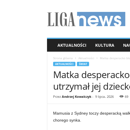
L
I
G
A
n
e
w
AKTUALNOŚCI
KULTURA
NA
s
Strona główna
Aktualności
Matka desperacko błag
AKTUALNOŚCI
ŚWIAT
Matka desperacko b
utrzymał jej dzieck
Przez
Andrzej Kowalczyk
-
9 lipca، 2026
69
Mamusia z Sydney toczy desperacką walkę
chorego synka.