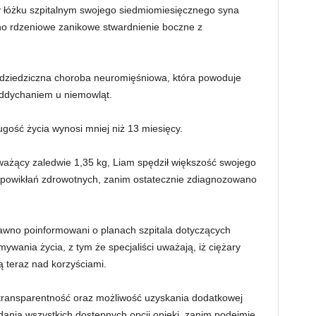
 łóżku szpitalnym swojego siedmiomiesięcznego syna
o rdzeniowe zanikowe stwardnienie boczne z
 dziedziczna choroba neuromięśniowa, która powoduje
oddychaniem u niemowląt.
ugość życia wynosi mniej niż 13 miesięcy.
ważący zaledwie 1,35 kg, Liam spędził większość swojego
ą powikłań zdrowotnych, zanim ostatecznie zdiagnozowano
edawno poinformowani o planach szpitala dotyczących
ywania życia, z tym że specjaliści uważają, iż ciężary
 teraz nad korzyściami.
 transparentność oraz możliwość uzyskania dodatkowej
ania wszystkich dostępnych opcji opieki, zanim podejmie