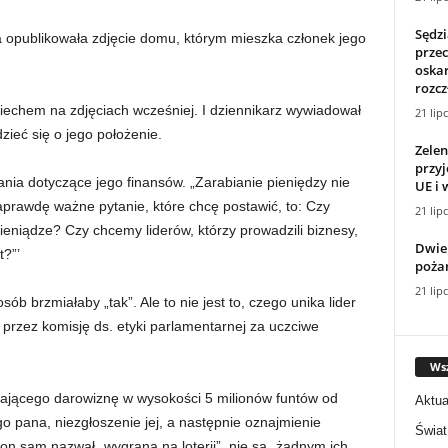
Sędz
publikowała zdjęcie domu, którym mieszka członek jego
przec
oska
rozcz
chem na zdjęciach wcześniej. I dziennikarz wywiadował
21 lip
zieć się o jego położenie.
Zelen
przyj
ania dotyczące jego finansów. „Zarabianie pieniędzy nie
UE i 
Naprawdę ważne pytanie, które chcę postawić, to: Czy
21 lip
pieniądze? Czy chcemy liderów, którzy prowadzili biznesy,
Dwie
t?”’
poża
21 lip
b brzmiałaby „tak”. Ale to nie jest to, czego unika lider
przez komisję ds. etyki parlamentarnej za uczciwe
Wsz
iającego darowiznę w wysokości 5 milionów funtów od
Aktua
o pana, niezgłoszenie jej, a następnie oznajmienie
Świat
on sam nazwał „wygraną na loterii”, nie są „żadnym ich