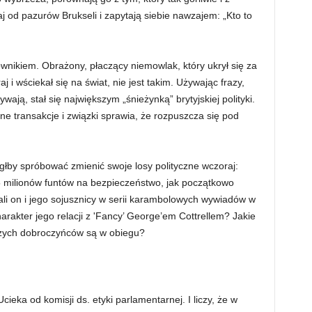
aj od pazurów Brukseli i zapytają siebie nawzajem: „Kto to
nikiem. Obrażony, płaczący niemowlak, który ukrył się za
i wściekał się na świat, nie jest takim. Używając frazy,
wają, stał się największym „śnieżynką” brytyjskiej polityki.
e transakcje i związki sprawia, że rozpuszcza się pod
głby spróbować zmienić swoje losy polityczne wczoraj:
5 milionów funtów na bezpieczeństwo, jak początkowo
li on i jego sojusznicy w serii karambolowych wywiadów w
arakter jego relacji z 'Fancy’ George’em Cottrellem? Jakie
czych dobroczyńców są w obiegu?
cieka od komisji ds. etyki parlamentarnej. I liczy, że w