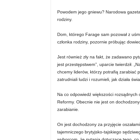
Powodem jego gniewu? Narodowa gazeta o
rodziny.
Dom, którego Farage sam pozował z uśmie
członka rodziny, pozornie próbując dowied
Jest również zły na fakt, że zadawano pyt
jest przestępstwem”, uparcie twierdził. „
chcemy liderów, którzy potrafią zarabiać 
zatrudniali ludzi i rozumieli, jak działa świa
Na co odpowiedź większości rozsądnych osó
Reformy. Obecnie nie jest on dochodzony 
zarabianie.
On jest dochodzony za przyjęcie oszałam
tajemniczego brytyjsko-tajskiego sędziweg
wyborcom, że pytania dotyczące tego, co 