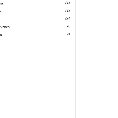
727
na
727
a
274
96
biznes
91
a