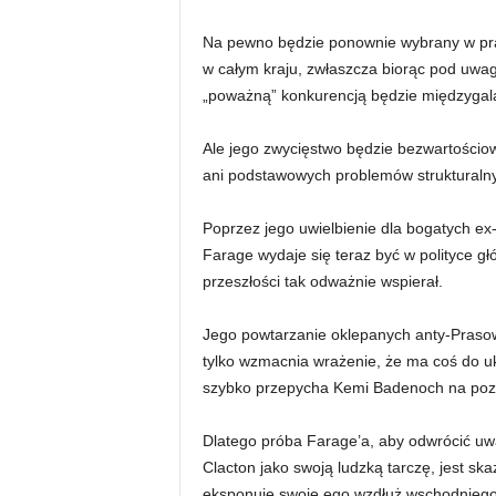
Na pewno będzie ponownie wybrany w pr
w całym kraju, zwłaszcza biorąc pod uwag
„poważną” konkurencją będzie międzygala
Ale jego zwycięstwo będzie bezwartościo
ani podstawowych problemów strukturaln
Poprzez jego uwielbienie dla bogatych ex-
Farage wydaje się teraz być w polityce głó
przeszłości tak odważnie wspierał.
Jego powtarzanie oklepanych anty-Prasow
tylko wzmacnia wrażenie, że ma coś do uk
szybko przepycha Kemi Badenoch na pozy
Dlatego próba Farage’a, aby odwrócić uw
Clacton jako swoją ludzką tarczę, jest sk
eksponuje swoje ego wzdłuż wschodniego w