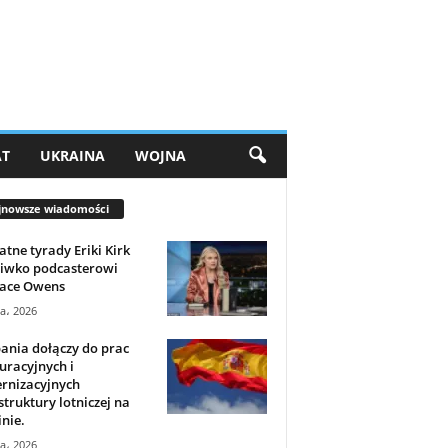
AT
UKRAINA
WOJNA
jnowsze wiadomości
tne tyrady Eriki Kirk
ciwko podcasterowi
ace Owens
ca، 2026
ania dołączy do prac
uracyjnych i
rnizacyjnych
struktury lotniczej na
nie.
ca، 2026