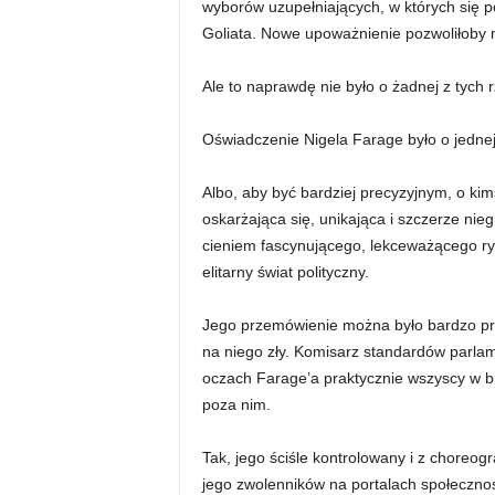
wyborów uzupełniających, w których się p
Goliata. Nowe upoważnienie pozwoliłoby m
Ale to naprawdę nie było o żadnej z tych r
Oświadczenie Nigela Farage było o jedne
Albo, aby być bardziej precyzyjnym, o ki
oskarżająca się, unikająca i szczerze nie
cieniem fascynującego, lekceważącego ryce
elitarny świat polityczny.
Jego przemówienie można było bardzo pro
na niego zły. Komisarz standardów parla
oczach Farage’a praktycznie wszyscy w bry
poza nim.
Tak, jego ściśle kontrolowany i z choreog
jego zwolenników na portalach społeczno