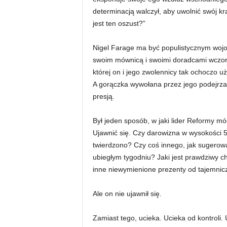
determinacją walczył, aby uwolnić swój kr
jest ten oszust?”
Nigel Farage ma być populistycznym wojow
swoim mównicą i swoimi doradcami wczoraj 
której on i jego zwolennicy tak ochoczo uży
A gorączka wywołana przez jego podejrzan
presją.
Był jeden sposób, w jaki lider Reformy mó
Ujawnić się. Czy darowizna w wysokości 
twierdzono? Czy coś innego, jak sugerowa
ubiegłym tygodniu? Jaki jest prawdziwy ch
inne niewymienione prezenty od tajemni
Ale on nie ujawnił się.
Zamiast tego, ucieka. Ucieka od kontroli. U