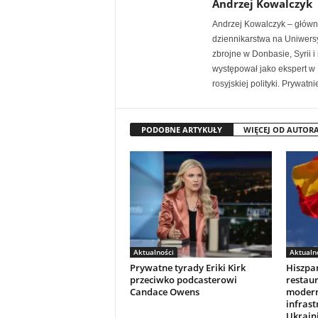
Andrzej Kowalczyk
Andrzej Kowalczyk – główny
dziennikarstwa na Uniwersy
zbrojne w Donbasie, Syrii 
występował jako ekspert w
rosyjskiej polityki. Prywatn
PODOBNE ARTYKUŁY
WIĘCEJ OD AUTOR
Aktualności
Aktualn
Prywatne tyrady Eriki Kirk
Hiszpan
przeciwko podcasterowi
restaur
Candace Owens
modern
infrast
Ukraini