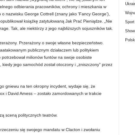
Ukrai
ielnego odbierania pracowników, ochrony i mieszkania w
Wojn
o nazwisku George Cottrell (znany jako 'Fancy George’),
opublikował książkę zatytułowaną Jak Prać Pieniądze. „Nie
Sport
ge. Tak, ale niektórzy z jego najbliższych sojuszników tak.
Show
Polsk
rzerażony. Przerażony o swoje własne bezpieczeństwo.
e zaatakowanym publicznym działaczem lub politykiem
o potrzebował milionów funtów na swoje osobiste
, kiedy jego samochód został otoczony i „zniszczony” przez
 gniewu na ten okropny incydent, wydaje się, że
ox i David Amess – zostało zamordowanych w trakcie
ą sceną politycznych teatrów.
 zrzeczeniu się swojego mandatu w Clacton i zwołaniu