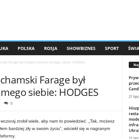
UKA
POLSKA
ROSJA
SHOWBIZNES
SPORT
ŚWI
amski Farage był bladym cieniem samego siebie: HODGES
Na
 chamski Farage był
Prywa
prze
amego siebie: HODGES
Cand
21 lip
0
Hiszp
resta
mode
 wczoraj zrobił wiele, aby nam to powiedzieć. „Tak, możesz
infra
yłem bardziej zły w swoim życiu”, wściekł się w nagranym
Ukrai
Reformy.
21 lip