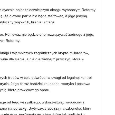
aktycznie najbezpieczniejszym okręgu wyborczym Reformy
ę, że główne partie nie będą startować, a jego jedyną
ktyczny wojownik, hrabia Binface.
we. Ponieważ nie będzie ono rozwiązywać żadnego z jego,
ych Reformy.
knajp i tajemniczych zagranicznych krypto-miliarderów,
wnie dla siebie, a nie dla żadnej z przyczyn, które w
ych tropów w celu odwrócenia uwagi od legalnej kontroli
rycia. Jego coraz bardziej znudzone retoryka i postawa
cję lidera prawicowego oporu.
agę od tego wszystkiego, wykorzystując wyborców z
azana na porażkę. Brytyjczycy spojrzą na człowieka, który
ybrzeża, porównają go z tym, który tak gorliwie i z