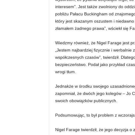
interesem”. Jest także zwolniony do oddz
pobliżu Pałacu Buckingham od znajomego 
który jest skazanym oszustem i niedawno 
złamałem żadnego prawa”, wściekł się Fara
Wiedzmy również, że Nigel Farage jest p
„Jestem najbardziej fizycznie i werbalni
współczesnych czasów”, twierdził. Dlateg
bezpieczeństwo. Podał jako przykład czas
wrogi tłum.
Jednakże w środku swojego uzasadnionego
zapomniał, że dwóch jego kolegów – Jo C
swoich obowiązków publicznych.
Podsumowując, to był problem z wczorajsz
Nigel Farage twierdził, że jego decyzja o