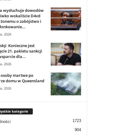
ia wysłuchuje dowodów
iwko wokaliście D4vd
rżonemu o zabójstwo i
łonkowanie...
ca، 2026
ský: Konieczne jest
ęcie 21. pakietu sankcji
wsparcie dla...
ca، 2026
 osoby martwe po
rze domu w Queensland
ca، 2026
ystkie kategorie
1723
lności
904