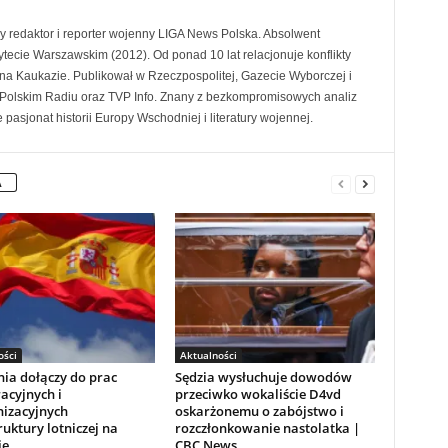
 redaktor i reporter wojenny LIGA News Polska. Absolwent
tecie Warszawskim (2012). Od ponad 10 lat relacjonuje konflikty
i na Kaukazie. Publikował w Rzeczpospolitej, Gazecie Wyborczej i
 Polskim Radiu oraz TVP Info. Znany z bezkompromisowych analiz
ie pasjonat historii Europy Wschodniej i literatury wojennej.
A
ości
Aktualności
ia dołączy do prac
Sędzia wysłuchuje dowodów
acyjnych i
przeciwko wokaliście D4vd
izacyjnych
oskarżonemu o zabójstwo i
ruktury lotniczej na
rozczłonkowanie nastolatka |
e.
CBC News