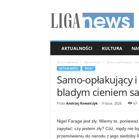
L
I
G
A
n
e
w
AKTUALNOŚCI
KULTURA
NA
s
Strona główna
Aktualności
Samo-opłakujący i ch
AKTUALNOŚCI
ŚWIAT
Samo-opłakujący i
bladym cieniem s
Przez
Andrzej Kowalczyk
-
9 lipca، 2026
67
Nigel Farage jest zły. Wiemy to, ponieważ
zapytać: czy jestem zły? Cóż, nigdy nie b
przemówieniu do narodu z jego siedziby 