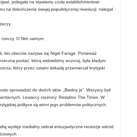
ojawi, polegała na stawieniu czoła establishmentowi
u na dokończenie swojej populistycznej rewolucji, nalegał.
zeczy.
j rzeczy. O Nim samym.
mś, kto obecnie nazywa się Nigel Farage. Ponieważ
grzeczna postać, którą widzieliśmy wczoraj, była bladym
rza, który przez ostatni dekadę przemierzał brytyjski
sto sprowadzić do dwóch słów. „Biedny ja”. Wszyscy byli
mentarnych. Lewaccy rzeźnicy. Redaktor The Times. W
tyjskiej polityce są winni jego problemów politycznych,
rafią występ medialny zebrał entuzjastyczne recenzje wśród
ściowych.