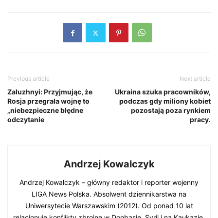
(Hadi Mizban/The Associated Press)
Przewiduje się, że trumna zakończy swoją podróż w
czwartek w Meszhedzie, w Iranie, najświętszym mieście
kraju i miejscu urodzenia Khameneiego, gdzie ciało
zostanie pochowane w grobie Imama Rezy.
Previous article
Next article