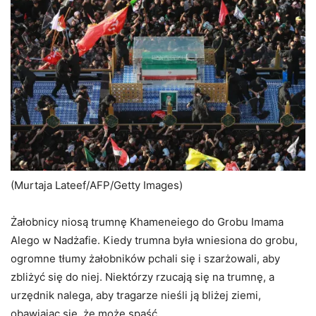
(Hussein Faleh/AFP/Getty Images)
Nadżaf ma szczególne znaczenie dla szyickich
muzułmanów na całym świecie jako miejsce pochówku
Imama Ali, kuzyna i zięcia Proroka Mahometa. Poniżej
tłumy z Nadżafu gromadzą się wokół konwoju.