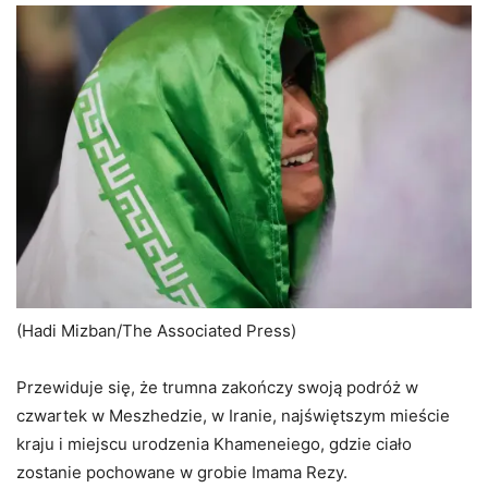
(Anmar Khalil/The Associated Press)
Żałobnik owinięty w flagę irańską reaguje podczas modlitw
pogrzebowych w Nadżafie.