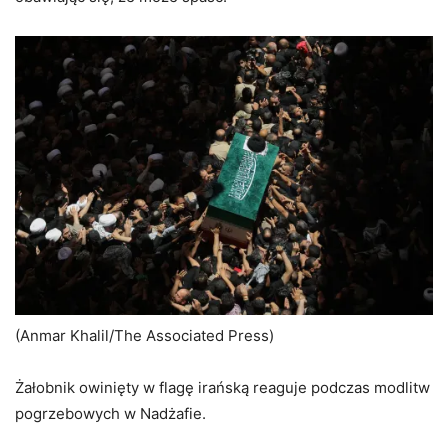
(Murtaja Lateef/AFP/Getty Images)
Żałobnicy niosą trumnę Khameneiego do Grobu Imama
Alego w Nadżafie. Kiedy trumna była wniesiona do grobu,
ogromne tłumy żałobników pchali się i szarżowali, aby
zbliżyć się do niej. Niektórzy rzucają się na trumnę, a
urzędnik nalega, aby tragarze nieśli ją bliżej ziemi,
obawiając się, że może spaść.