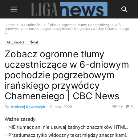
Home
Aktualności
Zobacz ogromne tłumy uczestniczące w 6-
dniowym pochodzie pogrzebowym irańskiego przywódcy Chameneiego
|...
Aktualności
Świat
Zobacz ogromne tłumy
uczestniczące w 6-dniowym
pochodzie pogrzebowym
irańskiego przywódcy
Chameneiego | CBC News
79
0
By
Andrzej Kowalczyk
-
8 lipca، 2026
Ważne zasady:
– NIE tłumacz ani nie usuwaj żadnych znaczników HTML.
– Przetłumacz tylko widoczny tekst między znacznikami.