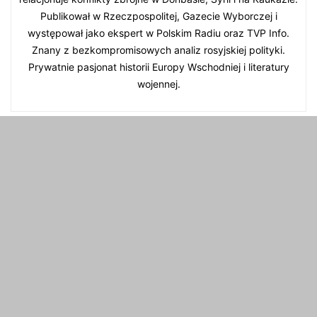
Zaluzhnyi: Przyjmując, że
Ukraina szuka pracowników,
Rosja przegrała wojnę to
podczas gdy miliony kobiet
„niebezpieczne błędne
pozostają poza rynkiem
odczytanie
pracy.
Andrzej Kowalczyk
Andrzej Kowalczyk – główny redaktor i reporter wojenny
LIGA News Polska. Absolwent dziennikarstwa na
Uniwersytecie Warszawskim (2012). Od ponad 10 lat
relacjonuje konflikty zbrojne w Donbasie, Syrii i na Kaukazie.
Publikował w Rzeczpospolitej, Gazecie Wyborczej i
występował jako ekspert w Polskim Radiu oraz TVP Info.
Znany z bezkompromisowych analiz rosyjskiej polityki.
Prywatnie pasjonat historii Europy Wschodniej i literatury
wojennej.