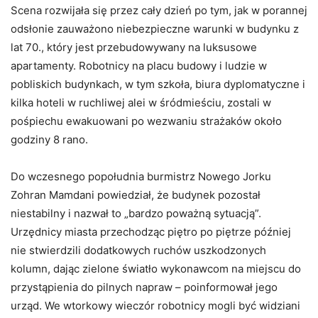
Scena rozwijała się przez cały dzień po tym, jak w porannej
odsłonie zauważono niebezpieczne warunki w budynku z
lat 70., który jest przebudowywany na luksusowe
apartamenty. Robotnicy na placu budowy i ludzie w
pobliskich budynkach, w tym szkoła, biura dyplomatyczne i
kilka hoteli w ruchliwej alei w śródmieściu, zostali w
pośpiechu ewakuowani po wezwaniu strażaków około
godziny 8 rano.
Do wczesnego popołudnia burmistrz Nowego Jorku
Zohran Mamdani powiedział, że budynek pozostał
niestabilny i nazwał to „bardzo poważną sytuacją”.
Urzędnicy miasta przechodząc piętro po piętrze później
nie stwierdzili dodatkowych ruchów uszkodzonych
kolumn, dając zielone światło wykonawcom na miejscu do
przystąpienia do pilnych napraw – poinformował jego
urząd. We wtorkowy wieczór robotnicy mogli być widziani