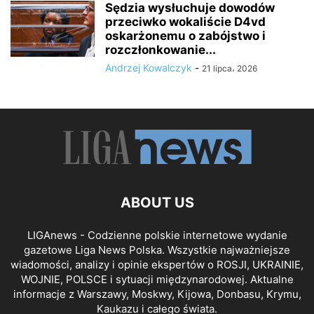
Sędzia wysłuchuje dowodów
przeciwko wokaliście D4vd
oskarżonemu o zabójstwo i
rozczłonkowanie...
Andrzej Kowalczyk
-
21 lipca، 2026
ABOUT US
LIGAnews - Codzienne polskie internetowe wydanie
gazetowe Liga News Polska. Wszystkie najważniejsze
wiadomości, analizy i opinie ekspertów o ROSJI, UKRAINIE,
WOJNIE, POLSCE i sytuacji międzynarodowej. Aktualne
informacje z Warszawy, Moskwy, Kijowa, Donbasu, Krymu,
Kaukazu i całego świata.