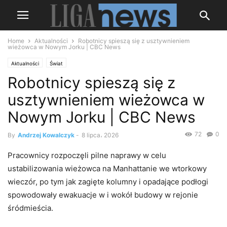
Home
Aktualności
Robotnicy spieszą się z usztywnieniem
wieżowca w Nowym Jorku | CBC News
Aktualności
Świat
Robotnicy spieszą się z
usztywnieniem wieżowca w
Nowym Jorku | CBC News
72
0
By
Andrzej Kowalczyk
-
8 lipca، 2026
Pracownicy rozpoczęli pilne naprawy w celu
ustabilizowania wieżowca na Manhattanie we wtorkowy
wieczór, po tym jak zagięte kolumny i opadające podłogi
spowodowały ewakuacje w i wokół budowy w rejonie
śródmieścia.