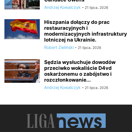
Andrzej Kowalczyk
-
21 lipca، 2026
Hiszpania dołączy do prac
restauracyjnych i
modernizacyjnych infrastruktury
lotniczej na Ukrainie.
Robert Zieliński
-
21 lipca، 2026
Sędzia wysłuchuje dowodów
przeciwko wokaliście D4vd
oskarżonemu o zabójstwo i
rozczłonkowanie...
Andrzej Kowalczyk
-
21 lipca، 2026