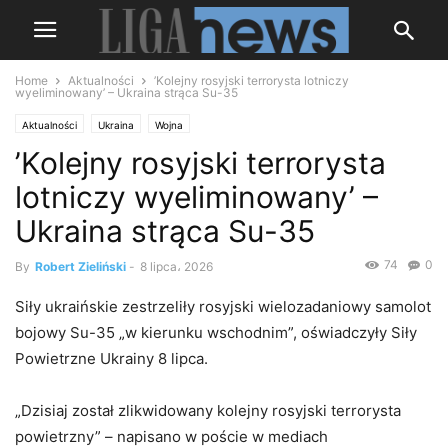
Home
Aktualności
’Kolejny rosyjski terrorysta lotniczy
wyeliminowany’ – Ukraina strąca Su-35
Aktualności
Ukraina
Wojna
’Kolejny rosyjski terrorysta
lotniczy wyeliminowany’ –
Ukraina strąca Su-35
74
0
By
Robert Zieliński
-
8 lipca، 2026
Siły ukraińskie zestrzeliły rosyjski wielozadaniowy samolot
bojowy Su-35 „w kierunku wschodnim”, oświadczyły Siły
Powietrzne Ukrainy 8 lipca.
„Dzisiaj został zlikwidowany kolejny rosyjski terrorysta
powietrzny” – napisano w poście w mediach