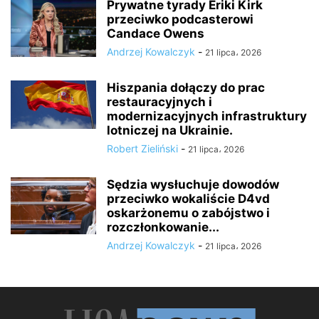
Prywatne tyrady Eriki Kirk
przeciwko podcasterowi
Candace Owens
Andrzej Kowalczyk
-
21 lipca، 2026
Hiszpania dołączy do prac
restauracyjnych i
modernizacyjnych infrastruktury
lotniczej na Ukrainie.
Robert Zieliński
-
21 lipca، 2026
Sędzia wysłuchuje dowodów
przeciwko wokaliście D4vd
oskarżonemu o zabójstwo i
rozczłonkowanie...
Andrzej Kowalczyk
-
21 lipca، 2026