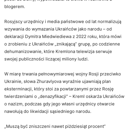
blogerem.
Rosyjscy urzędnicy i media państwowe od lat normalizują
wzywania do wymazania Ukraińców jako narodu – od
deklaracji Dymitra Miedwiediewa z 2022 roku, która mówi
o zrobieniu z Ukraińców „znikającą” grupę, po codzienne
dehumanizowanie, które Kremlona telewizja serwuje
swojej publiczności liczącej miliony ludzi.
W miarę trwania pełnowymiarowej wojny Rosji przeciwko
Ukrainie, słowa Zhuravlyova wyraźnie ujawniają plan
eksterminacji, który stoi za powtarzanymi przez Rosję
twierdzeniami o „denazyfikacji” – Kreml oskarża Ukraińców
o nazizm, podczas gdy jego własni urzędnicy otwarcie
nawołują do likwidacji sąsiedniego narodu.
„Muszą być zniszczeni nawet piżdziesiąt procent”