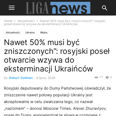
Home
Aktualności
Nawet 50% musi być zniszczonych”: rosyjski
poseł otwarcie wzywa do eksterminacji Ukraińców
Aktualności
Ukraina
Wojna
Nawet 50% musi być
zniszczonych”: rosyjski poseł
otwarcie wzywa do
eksterminacji Ukraińców
77
0
By
Robert Zieliński
-
8 lipca، 2026
Rosyjski deputowany do Dumy Państwowej oświadczył, że
zniszczenie nawet połowy populacji Ukrainy jest
akceptowalne w celu zwalczania tego, co nazwał
„nazizmem” – donosi Moscow Times. Alexei Zhuravlyov,
poseł do Dumy, wypowiedział te słowa w rozmowie z