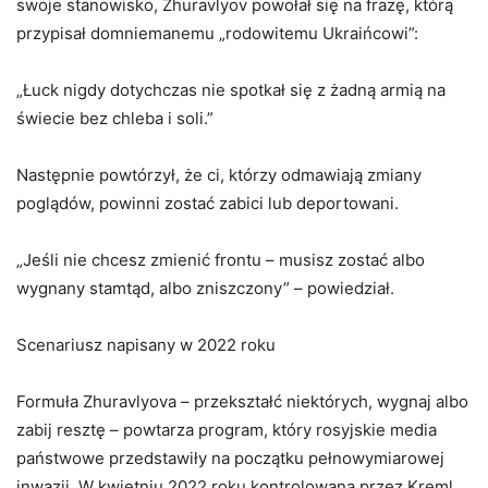
swoje stanowisko, Zhuravlyov powołał się na frazę, którą
przypisał domniemanemu „rodowitemu Ukraińcowi”:
„Łuck nigdy dotychczas nie spotkał się z żadną armią na
świecie bez chleba i soli.”
Następnie powtórzył, że ci, którzy odmawiają zmiany
poglądów, powinni zostać zabici lub deportowani.
„Jeśli nie chcesz zmienić frontu – musisz zostać albo
wygnany stamtąd, albo zniszczony” – powiedział.
Scenariusz napisany w 2022 roku
Formuła Zhuravlyova – przekształć niektórych, wygnaj albo
zabij resztę – powtarza program, który rosyjskie media
państwowe przedstawiły na początku pełnowymiarowej
inwazji. W kwietniu 2022 roku kontrolowana przez Kreml