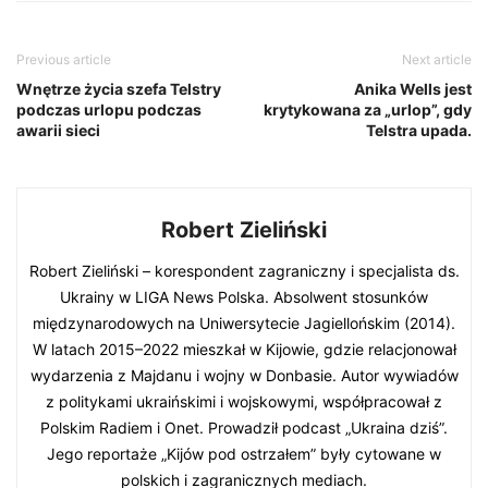
Previous article
Next article
Wnętrze życia szefa Telstry
Anika Wells jest
podczas urlopu podczas
krytykowana za „urlop”, gdy
awarii sieci
Telstra upada.
Robert Zieliński
Robert Zieliński – korespondent zagraniczny i specjalista ds.
Ukrainy w LIGA News Polska. Absolwent stosunków
międzynarodowych na Uniwersytecie Jagiellońskim (2014).
W latach 2015–2022 mieszkał w Kijowie, gdzie relacjonował
wydarzenia z Majdanu i wojny w Donbasie. Autor wywiadów
z politykami ukraińskimi i wojskowymi, współpracował z
Polskim Radiem i Onet. Prowadził podcast „Ukraina dziś”.
Jego reportaże „Kijów pod ostrzałem” były cytowane w
polskich i zagranicznych mediach.