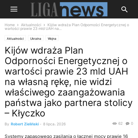
Home
Aktualności
Kijów wdraża Plan Odporności Energetycznej o
wartości prawie 23 mld UAH na...
Aktualności
Ukraina
Wojna
Kijów wdraża Plan
Odporności Energetycznej o
wartości prawie 23 mld UAH
na własną rękę, nie widzi
właściwego zaangażowania
państwa jako partnera stolicy
– Kłyczko
62
0
By
Robert Zieliński
-
8 lipca، 2026
Systemy zapasowego zasilania o łącznej mocy prawie 16