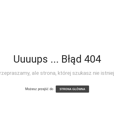
Uuuups ... Błąd 404
rzepraszamy, ale strona, której szukasz nie istniej
Możesz przejść do
STRONA GŁÓWNA