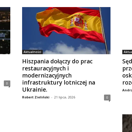
Aktualności
Aktua
Hiszpania dołączy do prac
Sęd
restauracyjnych i
prz
modernizacyjnych
osk
infrastruktury lotniczej na
roz
0
Ukrainie.
Andrz
Robert Zieliński
-
21 lipca، 2026
0