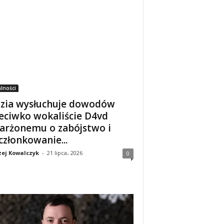
lności
zia wysłuchuje dowodów
eciwko wokaliście D4vd
arżonemu o zabójstwo i
członkowanie...
ej Kowalczyk
-
21 lipca، 2026
0