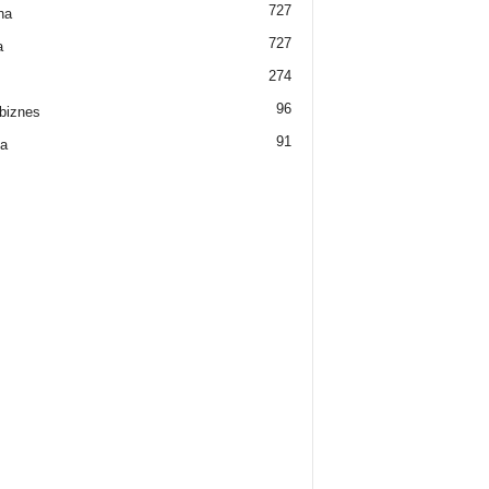
727
na
727
a
274
96
biznes
91
a