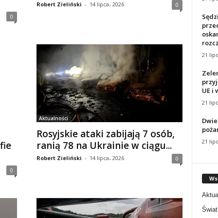
Robert Zieliński
-
14 lipca، 2026
0
Sędz
0
prze
oska
rozcz
21 lip
Zelen
przyj
UE i 
21 lip
Aktualności
Dwie
poża
Rosyjskie ataki zabijają 7 osób,
21 lip
fie
ranią 78 na Ukrainie w ciągu...
Robert Zieliński
-
14 lipca، 2026
0
0
Ws
Aktua
Świat