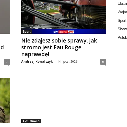
Ukrai
Wojn
Sport
Show
Sport
Polsk
Nie zdajesz sobie sprawy, jak
od
stromo jest Eau Rouge
naprawdę!
Andrzej Kowalczyk
-
14 lipca، 2026
0
0
Aktualności