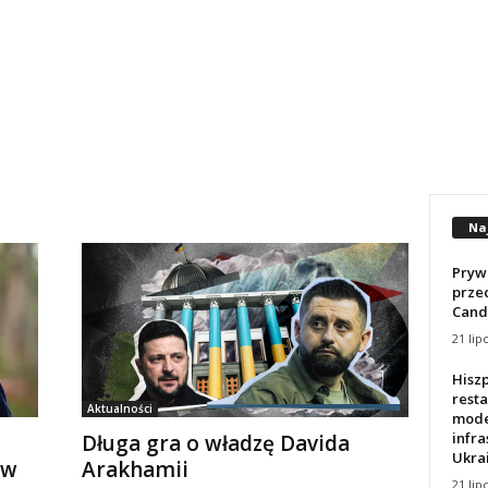
Na
Prywa
prze
Cand
21 lip
Hisz
resta
Aktualności
mode
infra
Długa gra o władzę Davida
Ukrai
 w
Arakhamii
21 lip