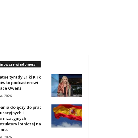
jnowsze wiadomości
tne tyrady Eriki Kirk
ciwko podcasterowi
ace Owens
ca، 2026
pania dołączy do prac
uracyjnych i
rnizacyjnych
struktury lotniczej na
nie.
ca، 2026