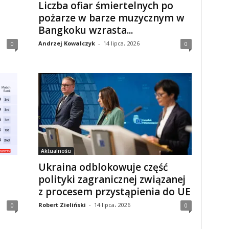
Liczba ofiar śmiertelnych po
pożarze w barze muzycznym w
Bangkoku wzrasta...
Andrzej Kowalczyk
-
14 lipca، 2026
0
0
Aktualności
Ukraina odblokowuje część
polityki zagranicznej związanej
z procesem przystąpienia do UE
Robert Zieliński
-
14 lipca، 2026
0
0