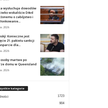
ia wysłuchuje dowodów
ciwko wokaliście D4vd
rżonemu o zabójstwo i
łonkowanie...
ca، 2026
ský: Konieczne jest
ęcie 21. pakietu sankcji
wsparcie dla...
ca، 2026
 osoby martwe po
rze domu w Queensland
ca، 2026
zystkie kategorie
1723
lności
904