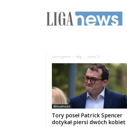
L
I
G
A
n
e
w
s
Strona główna
Blog
Strona 73
Aktualności
Tory poseł Patrick Spencer
dotykał piersi dwóch kobiet