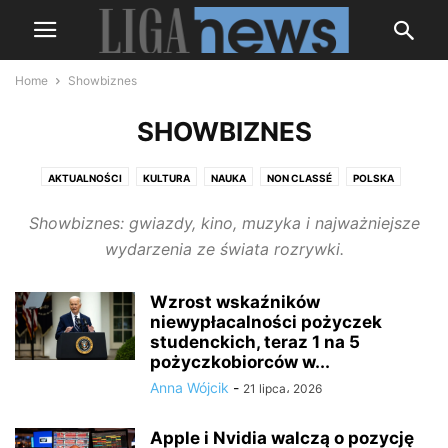
Home
Showbiznes
SHOWBIZNES
AKTUALNOŚCI
KULTURA
NAUKA
NON CLASSÉ
POLSKA
ROSJA
SHOWBIZNES
SPORT
ŚWIAT
UKRAINA
WOJNA
Showbiznes: gwiazdy, kino, muzyka i najważniejsze
wydarzenia ze świata rozrywki.
Wzrost wskaźników
niewypłacalności pożyczek
studenckich, teraz 1 na 5
pożyczkobiorców w...
Anna Wójcik
-
21 lipca، 2026
Apple i Nvidia walczą o pozycję