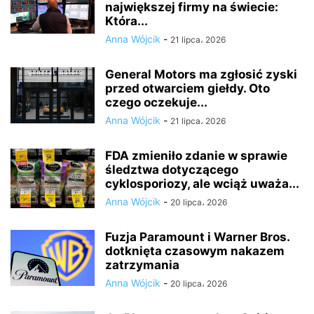
największej firmy na świecie:
Która...
Anna Wójcik
-
21 lipca، 2026
General Motors ma zgłosić zyski
przed otwarciem giełdy. Oto
czego oczekuje...
Anna Wójcik
-
21 lipca، 2026
FDA zmieniło zdanie w sprawie
śledztwa dotyczącego
cyklosporiozy, ale wciąż uważa...
Anna Wójcik
-
20 lipca، 2026
Fuzja Paramount i Warner Bros.
dotknięta czasowym nakazem
zatrzymania
Anna Wójcik
-
20 lipca، 2026