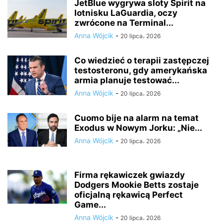
JetBlue wygrywa sloty Spirit na
lotnisku LaGuardia, oczy
zwrócone na Terminal...
Anna Wójcik
-
20 lipca، 2026
Co wiedzieć o terapii zastępczej
testosteronu, gdy amerykańska
armia planuje testować...
Anna Wójcik
-
20 lipca، 2026
Cuomo bije na alarm na temat
Exodus w Nowym Jorku: „Nie...
Anna Wójcik
-
20 lipca، 2026
Firma rękawiczek gwiazdy
Dodgers Mookie Betts zostaje
oficjalną rękawicą Perfect
Game...
Anna Wójcik
-
20 lipca، 2026