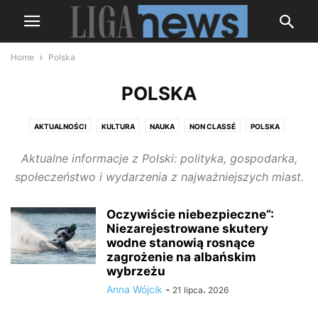
Home
Polska
POLSKA
AKTUALNOŚCI
KULTURA
NAUKA
NON CLASSÉ
POLSKA
ROSJA
SHOWBIZNES
SPORT
ŚWIAT
UKRAINA
WOJNA
Aktualne informacje z Polski: polityka, gospodarka,
społeczeństwo i wydarzenia z najważniejszych miast.
Oczywiście niebezpieczne”:
Niezarejestrowane skutery
wodne stanowią rosnące
zagrożenie na albańskim
wybrzeżu
Anna Wójcik
-
21 lipca، 2026