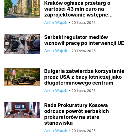
Kraków ogłasza przetarg o
wartości 43 mln euro na
zaprojektowanie wstępne...
Anna Wójcik
-
20 lipca، 2026
Serbski regulator mediów
wznowił pracę po interwencji UE
Anna Wójcik
-
20 lipca، 2026
Bułgaria zatwierdza korzystanie
przez USA z bazy lotniczej jako
długoterminowego centrum
Anna Wójcik
-
20 lipca، 2026
Rada Prokuratury Kosowa
odrzuca powrót serbskich
prokuratorów na stare
stanowiska
Anna Wójcik
-
20 lipca، 2026