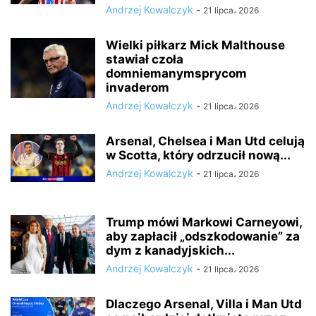
Andrzej Kowalczyk
-
21 lipca، 2026
Wielki piłkarz Mick Malthouse
stawiał czoła
domniemanymsprycom
invaderom
Andrzej Kowalczyk
-
21 lipca، 2026
Arsenal, Chelsea i Man Utd celują
w Scotta, który odrzucił nową...
Andrzej Kowalczyk
-
21 lipca، 2026
Trump mówi Markowi Carneyowi,
aby zapłacił „odszkodowanie” za
dym z kanadyjskich...
Andrzej Kowalczyk
-
21 lipca، 2026
Dlaczego Arsenal, Villa i Man Utd