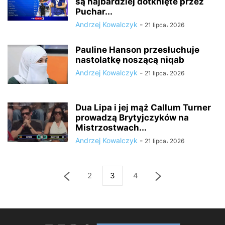
są najbardziej dotknięte przez
Puchar...
Andrzej Kowalczyk
-
21 lipca، 2026
Pauline Hanson przesłuchuje
nastolatkę noszącą niqab
Andrzej Kowalczyk
-
21 lipca، 2026
Dua Lipa i jej mąż Callum Turner
prowadzą Brytyjczyków na
Mistrzostwach...
Andrzej Kowalczyk
-
21 lipca، 2026
2
3
4