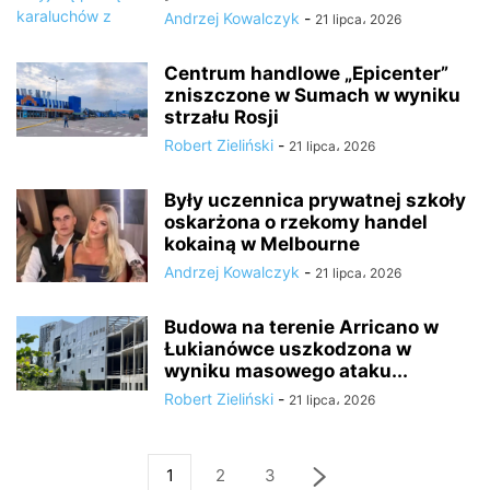
Andrzej Kowalczyk
-
21 lipca، 2026
Centrum handlowe „Epicenter”
zniszczone w Sumach w wyniku
strzału Rosji
Robert Zieliński
-
21 lipca، 2026
Były uczennica prywatnej szkoły
oskarżona o rzekomy handel
kokainą w Melbourne
Andrzej Kowalczyk
-
21 lipca، 2026
Budowa na terenie Arricano w
Łukianówce uszkodzona w
wyniku masowego ataku...
Robert Zieliński
-
21 lipca، 2026
1
2
3