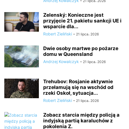
Andrzej Kowalczyk
-
21 lipca، 2026
Zelenský: Konieczne jest
przyjęcie 21. pakietu sankcji UE i
wsparcie dla...
Robert Zieliński
-
21 lipca، 2026
Dwie osoby martwe po pożarze
domu w Queensland
Andrzej Kowalczyk
-
21 lipca، 2026
Trehubov: Rosjanie aktywnie
przełamują się na wschód od
rzeki Oskoł, sytuacja...
Robert Zieliński
-
21 lipca، 2026
Zobacz starcia między policją a
indyjską partią karaluchów z
pokolenia Z.