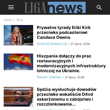
Home
Blog
Prywatne tyrady Eriki Kirk
przeciwko podcasterowi
Candace Owens
Andrzej Kowalczyk
-
21 lipca، 2026
Hiszpania dołączy do prac
restauracyjnych i
modernizacyjnych infrastruktury
lotniczej na Ukrainie.
Robert Zieliński
-
21 lipca، 2026
Sędzia wysłuchuje dowodów
przeciwko wokaliście D4vd
oskarżonemu o zabójstwo i
rozczłonkowanie...